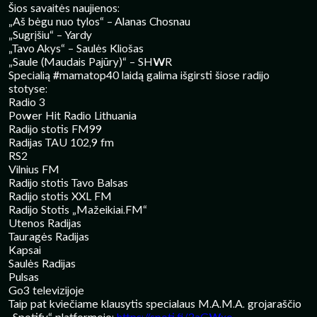
Šios savaitės naujienos:
„Aš bėgu nuo tylos“ – Alanas Chosnau
„Sugrįšiu“ – Yardy
„Tavo Akys“ – Saulės Kliošas
„Saule (Maudais Pajūry)“ – SHWR
Specialią #mamatop40 laidą galima išgirsti šiose radijo
stotyse:
Radio 3
Power Hit Radio Lithuania
Radijo stotis FM99
Radijas TAU 102,9 fm
RS2
Vilnius FM
Radijo stotis Tavo Balsas
Radijo stotis XXL FM
Radijo Stotis „Mažeikiai.FM“
Utenos Radijas
Tauragės Radijas
Kapsai
Saulės Radijas
Pulsas
Go3 televizijoje
Taip pat kviečiame klausytis specialaus M.A.M.A. grojaraščio
„Spotify“ platformoje:
https://spoti.fi/3aGWxo