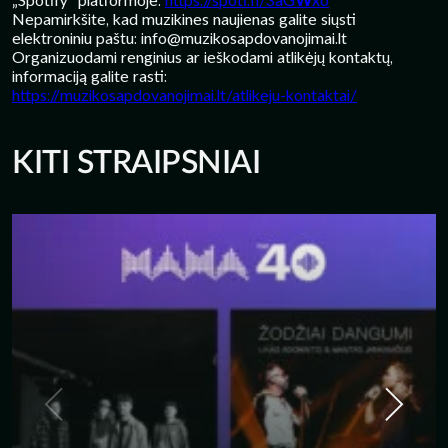
Nepamirkšite, kad muzikines naujienas galite siųsti
elektroniniu paštu:
info@muzikosapdovanojimai.lt
Organizuodami renginius ar ieškodami atlikėjų kontaktų,
informaciją galite rasti:
https://muzikosapdovanojimai.lt/atlikeju-kontaktai/
KITI STRAIPSNIAI