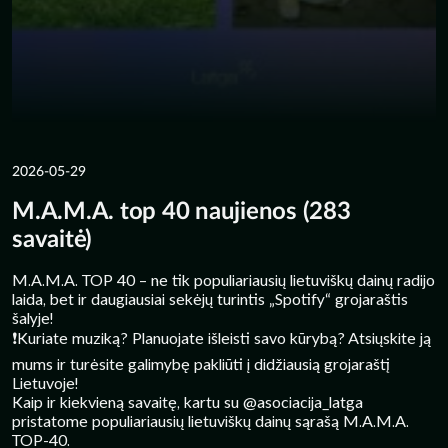
2026-05-29
M.A.M.A. top 40 naujienos (283
savaitė)
M.A.M.A. TOP 40 – ne tik populiariausių lietuviškų dainų radijo
laida, bet ir daugiausiai sekėjų turintis „Spotify“ grojaraštis
šalyje!
❗️Kuriate muziką? Planuojate išleisti savo kūrybą? Atsiųskite ją
mums ir turėsite galimybę pakliūti į didžiausią grojaraštį
Lietuvoje!
Kaip ir kiekvieną savaitę, kartu su @asociacija_latga
pristatome populiariausių lietuviškų dainų sąrašą M.A.M.A.
TOP-40.