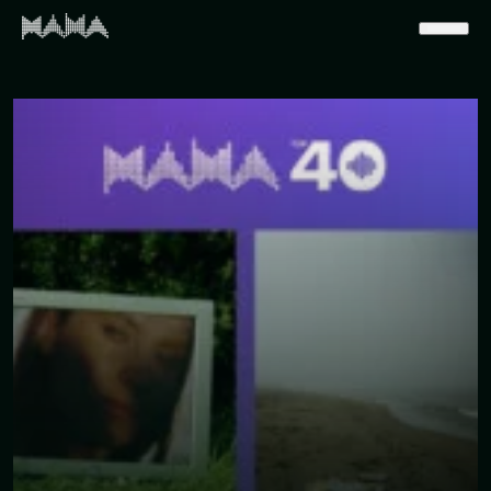
Pradinis
>
Naujienos
>
M.A.M.A. top 40 naujienos (283 savaitė)