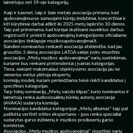
laimėtojus net 19-oje kategorijų.
Kaip ir kasmet, taip ir šiais metais asociacija primena, kad
apdovanojimuose sumuojami kūrėjų leidybiniai, koncertiniai ir
kiti kūrybiniai darbai atlikti iki 2025 metų lapkričio 30 dienos.
Taip pat primenama, kad kūrėjai skatinami nuveiktus darbus
registruoti ir priskirti apdovanojimų kategorijomis oficialiame
asociacijos tinklapyje muzikosapdovanojimai.lt.
Šiandien nominantus renkanti asociacija atskleidžia, kad jau
gruodžio 3 dieną asociacijos LATGA salėje įvyks visuotinis
asociacijos „Metų muzikos apdovanojimai“ narių susirinkimas,
kuriame bus renkami pretendentai į įvairias kategorijas.
Tiesa, siekiant maksimalaus objektyvumo asociacija jau ne
vienerius metus plėtoja ekspertų
komisijų modelį, kuriam perleidžiama teisė rinkti kandidatus į
specifines kategorijas.
Tarp tokių nominacijų „Metų vaizdo klipas“, kurio nominantus ir
laimėtoją renka audiovizualinių kūrinių autorių asociacija
(AVAKA) sudaryta komisija.
Nominacijos kandidatus kategorijoje „Metų albumas“ taip pat
patikėta vertinti srities ekspertams – juos renka specialiai
sudarytas garso inžinierių ir muzikos prodiuserių garso
komitetas.
Asociacijos „Metų muzikos apdovanojimai“ visuotinio narių