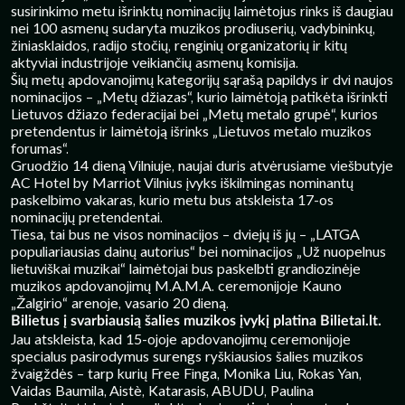
susirinkimo metu išrinktų nominacijų laimėtojus rinks iš daugiau
nei 100 asmenų sudaryta muzikos prodiuserių, vadybininkų,
žiniasklaidos, radijo stočių, renginių organizatorių ir kitų
aktyviai industrijoje veikiančių asmenų komisija.
Šių metų apdovanojimų kategorijų sąrašą papildys ir dvi naujos
nominacijos – „Metų džiazas“, kurio laimėtoją patikėta išrinkti
Lietuvos džiazo federacijai bei „Metų metalo grupė“, kurios
pretendentus ir laimėtoją išrinks „Lietuvos metalo muzikos
forumas“.
Gruodžio 14 dieną Vilniuje, naujai duris atvėrusiame viešbutyje
AC Hotel by Marriot Vilnius įvyks iškilmingas nominantų
paskelbimo vakaras, kurio metu bus atskleista 17-os
nominacijų pretendentai.
Tiesa, tai bus ne visos nominacijos – dviejų iš jų – „LATGA
populiariausias dainų autorius“ bei nominacijos „Už nuopelnus
lietuviškai muzikai“ laimėtojai bus paskelbti grandiozinėje
muzikos apdovanojimų M.A.M.A. ceremonijoje Kauno
„Žalgirio“ arenoje, vasario 20 dieną.
Bilietus į svarbiausią šalies muzikos įvykį platina Bilietai.lt.
Jau atskleista, kad 15-ojoje apdovanojimų ceremonijoje
specialus pasirodymus surengs ryškiausios šalies muzikos
žvaigždės – tarp kurių Free Finga, Monika Liu, Rokas Yan,
Vaidas Baumila, Aistè, Katarasis, ABUDU, Paulina