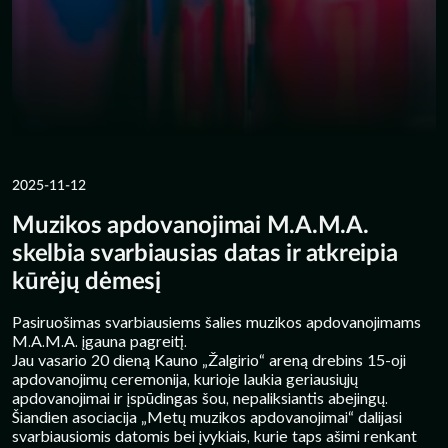
2025-11-12
Muzikos apdovanojimai M.A.M.A.
skelbia svarbiausias datas ir atkreipia
kūrėjų dėmesį
Pasiruošimas svarbiausiems šalies muzikos apdovanojimams
M.A.M.A. įgauna pagreitį.
Jau vasario 20 dieną Kauno „Žalgirio“ areną drebins 15-oji
apdovanojimų ceremonija, kurioje laukia geriausiųjų
apdovanojimai ir įspūdingas šou, nepaliksiantis abejingų.
Šiandien asociacija „Metų muzikos apdovanojimai“ dalijasi
svarbiausiomis datomis bei įvykiais, kurie taps ašimi renkant