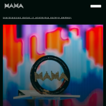
Pradinis
>
Naujienos
>
Muzikos apdovanojimai M.A.M.A. skelbia
svarbiausias datas ir atkreipia kūrėjų dėmesį