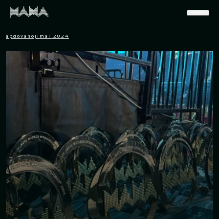
Pradinis
>
Naujienos
>
Praėjo 14-ieji M.A.M.A. Metų muzikos
apdovanojimai 2024