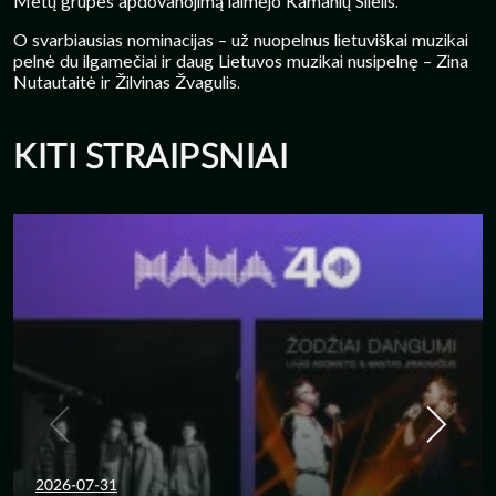
Metų grupės apdovanojimą laimėjo Kamanių Šilelis.
O svarbiausias nominacijas – už nuopelnus lietuviškai muzikai
pelnė du ilgamečiai ir daug Lietuvos muzikai nusipelnę – Zina
Nutautaitė ir Žilvinas Žvagulis.
KITI STRAIPSNIAI
2026-07-31