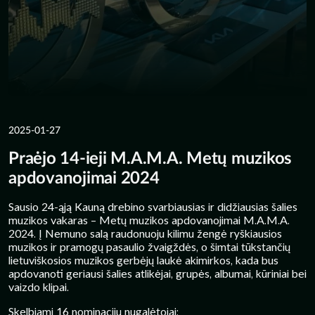
2025-01-27
Praėjo 14-ieji M.A.M.A. Metų muzikos
apdovanojimai 2024
Sausio 24-ąją Kauną drebino svarbiausias ir didžiausias šalies
muzikos vakaras – Metų muzikos apdovanojimai M.A.M.A.
2024. Į Nemuno salą raudonuoju kilimu žengė ryškiausios
muzikos ir pramogų pasaulio žvaigždės, o šimtai tūkstančių
lietuviškosios muzikos gerbėjų laukė akimirkos, kada bus
apdovanoti geriausi šalies atlikėjai, grupės, albumai, kūriniai bei
vaizdo klipai.
Skelbiami 16 nominacijų nugalėtojai: