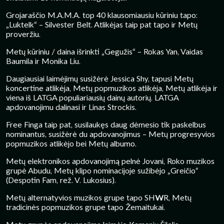
Grojaraščio M.A.M.A. top 40 klausomiausiu kūriniu tapo:
„Luktelk“ – Silvester Belt. Atlikėjas taip pat tapo ir Metų
proveržiu.
Metų kūriniu / daina išrinkti „Gegužis“ – Rokas Yan, Vaidas
Baumila ir Monika Liu.
Daugiausiai laimėjimų susižėrė Jessica Shy, tapusi Metų
koncertine atlikėja, Metų popmuzikos atlikėja, Metų atlikėja ir
viena iš LATGA populiariausių dainų autorių. LATGA
apdovanojimu dalinasi ir Linas Strockis.
Free Finga taip pat, susilaukęs daug dėmesio tik paskelbus
nominantus, susižėrė du apdovanojimus – Metų progresyvios
popmuzikos atlikėjo bei Metų albumo.
Metų elektronikos apdovanojimą pelnė Jovani, Roko muzikos
grupė Abudu, Metų klipo nominacijoje sužibėjo „Greičio“
(Despotin Fam, rež. V. Lukosius).
Metų alternatyvios muzikos grupe tapo SHWR, Metų
tradicinės popmuzikos grupe tapo Žemaitukai.