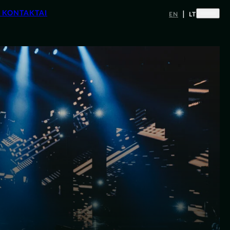
|
Ų KONTAKTAI
EN
LT