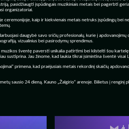
triją, pasidžiaugti įspūdingais muzikiniais metais bei pagerbti geri
si organizatoriai.
je ceremonijoje, kaip ir kiekvienais metais netruks įspūdingų bei 
 temų.
 darbuojasi daugybė savo sričių profesionalų, kurie į apdovanojimų
enografiją, vizualinius bei pasirodymų sprendimus.
uzikos šventę paversti unikalia patirtimi bei kilstelti šou kartelę 
u sustiprina. Jau žinome, kad laukia tikrai įsimintina šventė visai Li
imai“ primena, kad praėjusiais metais rekordinį skaičių apdovanoji
ų sausio 24 dieną, Kauno „Žalgirio“ arenoje. Bilietus į renginį plati