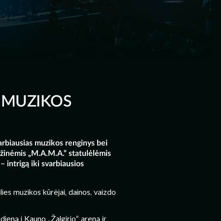
S MUZIKOS
arbiausias muzikos renginys bei
tižinėmis „M.A.M.A.“ statulėlėmis
 intrigą iki svarbiausios
ies muzikos kūrėjai, dainos, vaizdo
dieną į Kauno „Žalgirio“ areną ir