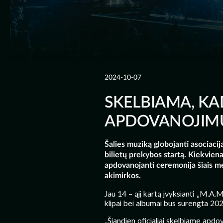
2024-10-07
SKELBIAMA, KA
APDOVANOJIMŲ
Šalies muziką globojanti asociaci
bilietų prekybos startą. Kiekviena
apdovanojanti ceremonija šiais met
akimirkos.
Jau 14 – ąjį kartą įvyksianti „M.A.
klipai bei albumai bus surengta 20
„Šiandien oficialiai skelbiame apdo