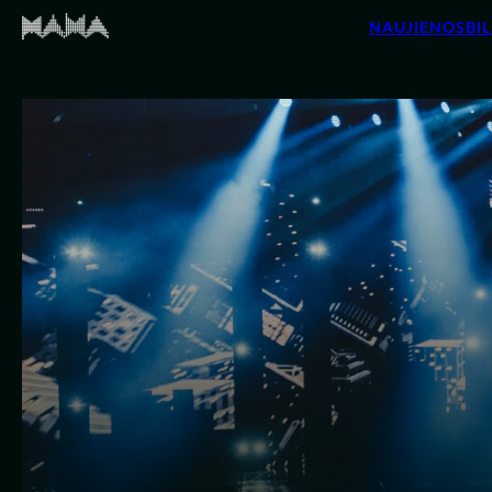
NAUJIENOS
BIL
Pradinis
>
Naujienos
>
Skelbiama, kada įvyks svarbiausių šalies m