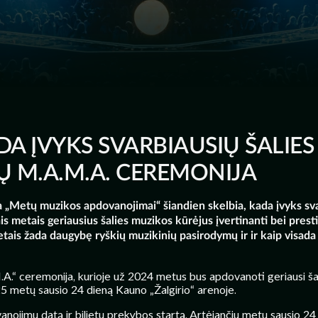
DA ĮVYKS SVARBIAUSIŲ ŠALIE
 M.A.M.A. CEREMONIJA
ja „Metų muzikos apdovanojimai“ šiandien skelbia, kada įvyks sv
is metais geriausius šalies muzikos kūrėjus įvertinanti bei pres
ais žada daugybę ryškių muzikinių pasirodymų ir ir kaip visada –
M.A.“ ceremonija, kurioje už 2024 metus bus apdovanoti geriausi šal
25 metų sausio 24 dieną Kauno „Žalgirio“ arenoje.
vanojimų datą ir bilietų prekybos startą. Artėjančių metų sausio 24 