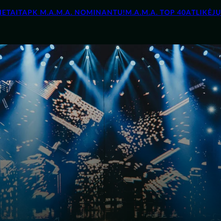
IETAI
TAPK M.A.M.A. NOMINANTU!
M.A.M.A. TOP 40
ATLIKĖJ
uzikos apdovanojimų M.A.M.A. ceremonija