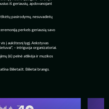
ausius iš geriausių, apdovanojant
netikėtų pasirodymų, nesuvadintų
 ceremoniją perkels geriausią savo
vis į aukštesnį lygį. Ankstyvas
etuvai“, – intriguoja organizatoriai.
mų (6) pelnė atlikėja ir muzikos
na Bilietai.lt. Bilietai brangs.