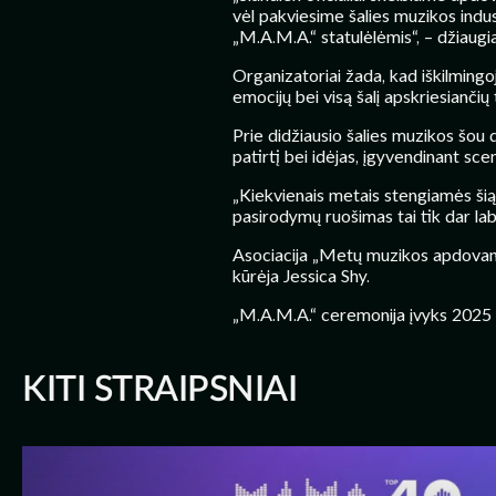
vėl pakviesime šalies muzikos indus
„M.A.M.A.“ statulėlėmis“, – džiaugia
Organizatoriai žada, kad iškilmingo
emocijų bei visą šalį apskriesiančių
Prie didžiausio šalies muzikos šou
patirtį bei idėjas, įgyvendinant sc
„Kiekvienais metais stengiamės šią m
pasirodymų ruošimas tai tik dar labia
Asociacija „Metų muzikos apdovanoj
kūrėja Jessica Shy.
„M.A.M.A.“ ceremonija įvyks 2025 met
KITI STRAIPSNIAI